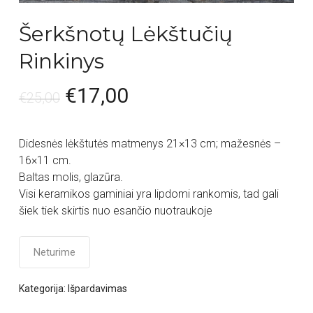
Šerkšnotų Lėkštučių
Rinkinys
€
17,00
€
25,00
Didesnės lėkštutės matmenys 21×13 cm; mažesnės –
16×11 cm.
Baltas molis, glazūra.
Visi keramikos gaminiai yra lipdomi rankomis, tad gali
šiek tiek skirtis nuo esančio nuotraukoje
Neturime
Kategorija:
Išpardavimas