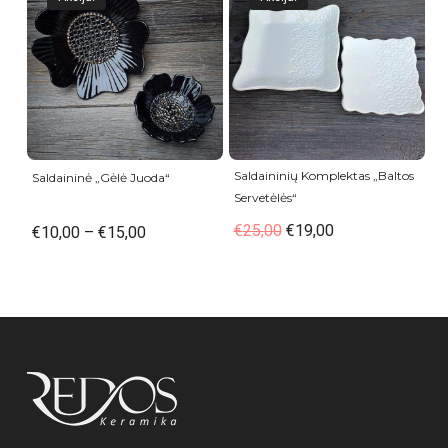
Saldaininių Komplektas „Baltos
Saldaininė „Gėlė Juoda“
Servetėlės“
€
25,00
€
19,00
€
10,00
–
€
15,00