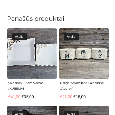
Panašūs produktai
Akcija!
Akcija!
Saldaininių Komplektas
Pailga Keramikinė Saldaininė
„KUBELIAI“
„Audrey“
€
41,00
€
35,00
€
22,00
€
18,00
Akcija!
Akcija!