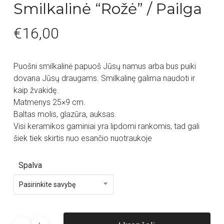
Smilkalinė “Rožė” / Pailga
€
16,00
Puošni smilkalinė papuoš Jūsų namus arba bus puiki
dovana Jūsų draugams. Smilkalinę galima naudoti ir
kaip žvakidę.
Matmenys 25×9 cm.
Baltas molis, glazūra, auksas.
Visi keramikos gaminiai yra lipdomi rankomis, tad gali
šiek tiek skirtis nuo esančio nuotraukoje
Spalva
Pasirinkite savybę