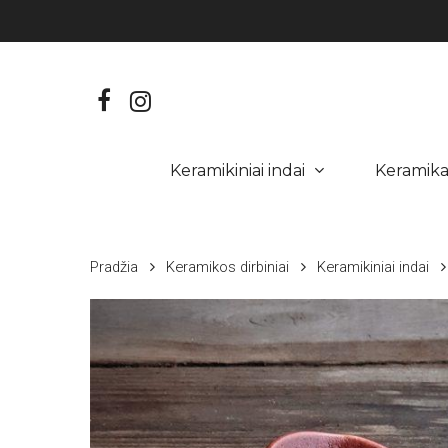
Skip
to
main
content
facebook
instagram
Keramikiniai indai
Keramik
Hit enter to search or ESC to close
Pradžia
Keramikos dirbiniai
Keramikiniai indai