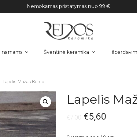
Nemokamas pristatymas nuo 99 €
a namams
Šventinė keramika
Išpardavim
Lapelis Mažas Bordo
Lapelis Ma
€
5,60
€
7,00