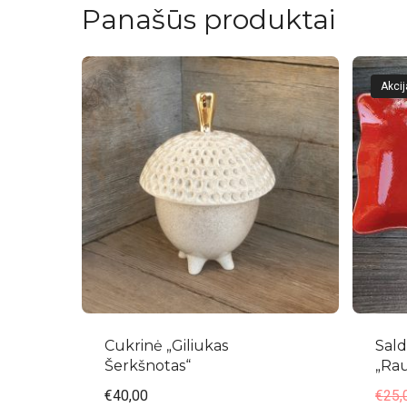
Panašūs produktai
Akcij
Cukrinė „Giliukas
Sald
Šerkšnotas“
„Ra
€
40,00
€
25,