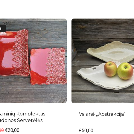
a!
aininių Komplektas
Vaisinė „Abstrakcija”
udonos Servetėlės“
00
€
20,00
€
50,00