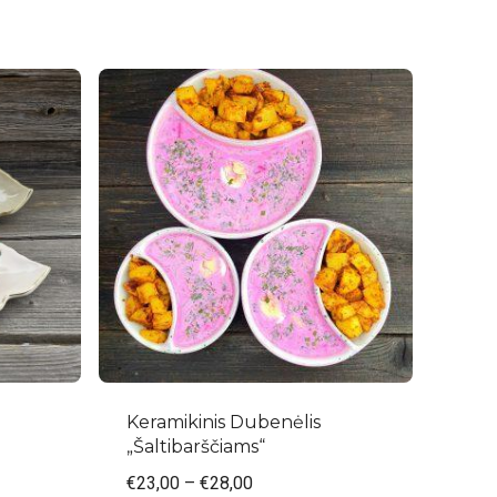
Keramikinis Dubenėlis
„Šaltibarščiams“
€
23,00
–
€
28,00