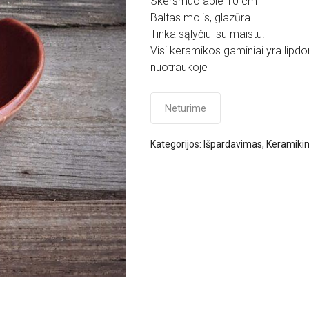
Skersmuo apie 10 cm
Baltas molis, glazūra.
Tinka sąlyčiui su maistu.
Visi keramikos gaminiai yra lipdom
nuotraukoje
Neturime
Kategorijos:
Išpardavimas
,
Keramikini