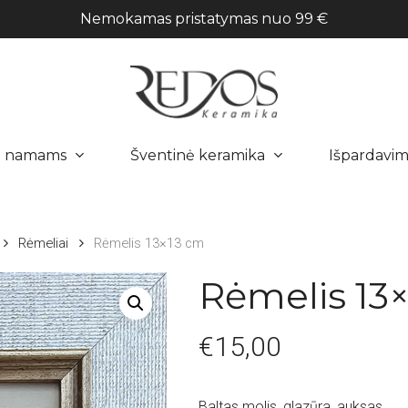
Nemokamas pristatymas nuo 99 €
a namams
Šventinė keramika
Išpardavim
Rėmeliai
Rėmelis 13×13 cm
Rėmelis 13
€
15,00
Baltas molis, glazūra, auksas.