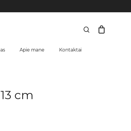
search
as
Apie mane
Kontaktai
×13 cm