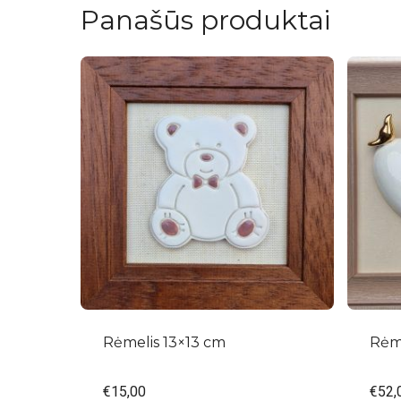
Panašūs produktai
Rėmelis 13×13 cm
Rėm
€
15,00
€
52,