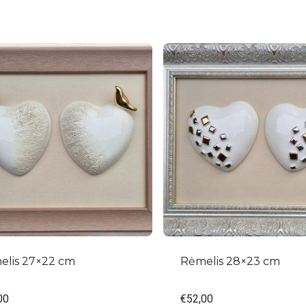
elis 27×22 cm
Rėmelis 28×23 cm
00
€
52,00