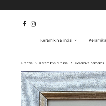
Skip
to
main
content
facebook
instagram
Keramikiniai indai
Keramik
Hit enter to search or ESC to close
Pradžia
Keramikos dirbiniai
Keramika namams