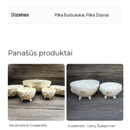
Dizainas
Pilka Burbuliukai, Pilka Žolynai
Panašūs produktai
Keramikinis Dubenėlis
Dubenėlis „Gėlių Žydėjimas“