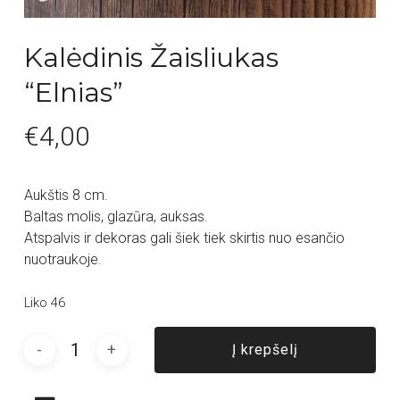
Kalėdinis Žaisliukas
“Elnias”
€
4,00
Aukštis 8 cm.
Baltas molis, glazūra, auksas.
Atspalvis ir dekoras gali šiek tiek skirtis nuo esančio
nuotraukoje.
Liko 46
Į krepšelį