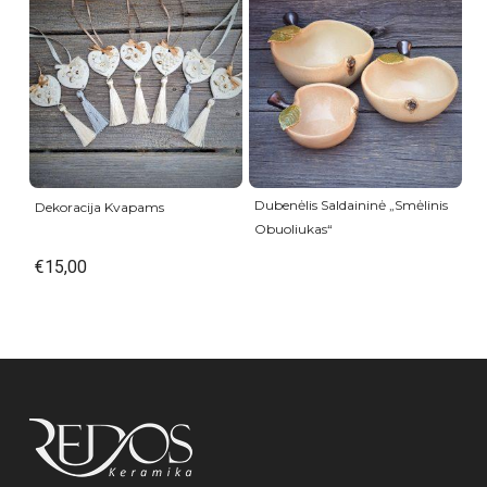
Dubenėlis Saldaininė „Smėlinis
Dekoracija Kvapams
Obuoliukas“
€
15,00