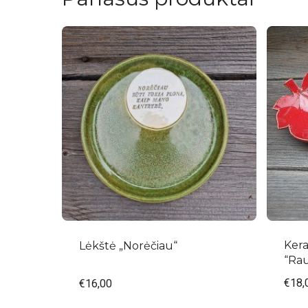
Kera
Lėkštė „Norėčiau“
“Ra
€
18,
€
16,00