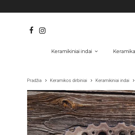
Skip
to
main
content
facebook
instagram
Keramikiniai indai
Keramik
Hit enter to search or ESC to close
Pradžia
Keramikos dirbiniai
Keramikiniai indai