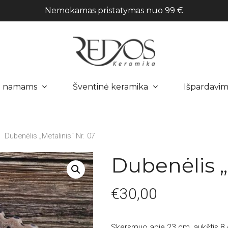
Nemokamas pristatymas nuo 99 €
a namams
Šventinė keramika
Išpardavim
Dubenėlis „Metalinis“ Nr. 07
Dubenėlis „
€
30,00
Skersmuo apie 23 cm, aukštis 8