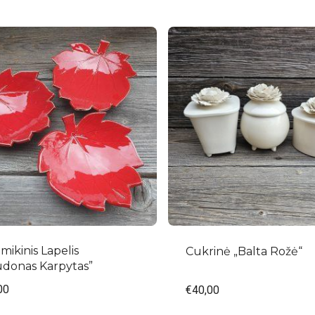
mikinis Lapelis
Cukrinė „Balta Rožė“
udonas Karpytas”
00
€
40,00