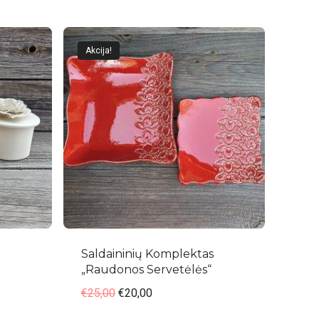
Akcija!
Saldaininių Komplektas
„Raudonos Servetėlės“
€
25,00
€
20,00